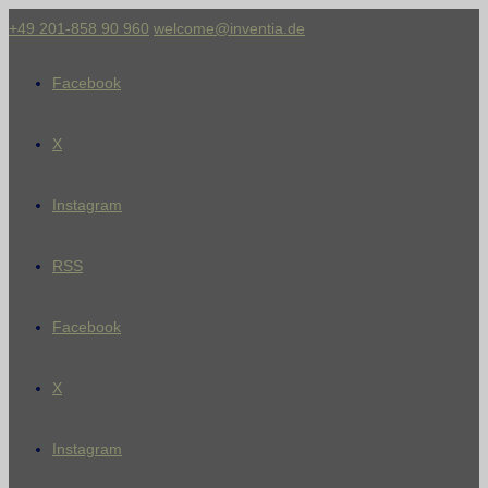
+49 201-858 90 960
welcome@inventia.de
Facebook
X
Instagram
RSS
Facebook
X
Instagram