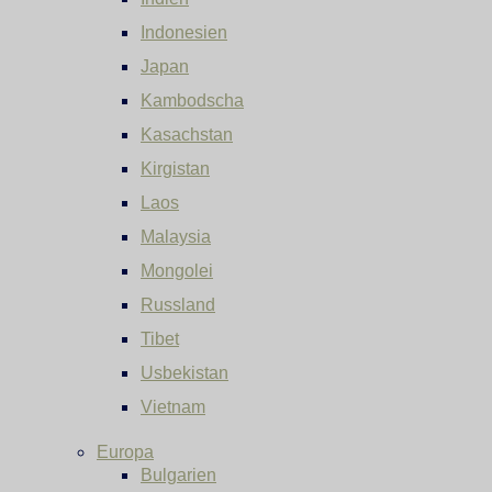
Indonesien
Japan
Kambodscha
Kasachstan
Kirgistan
Laos
Malaysia
Mongolei
Russland
Tibet
Usbekistan
Vietnam
Europa
Bulgarien